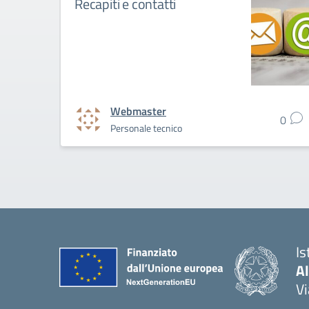
Recapiti e contatti
Webmaster
0
Personale tecnico
Is
Al
V