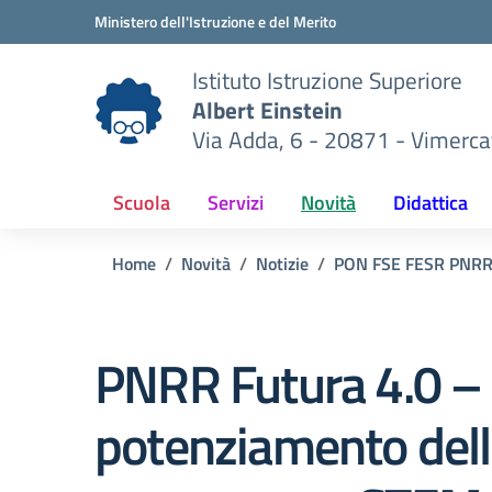
Vai ai contenuti
Vai al menu di navigazione
Vai al footer
Ministero dell'Istruzione e del Merito
Istituto Istruzione Superiore
Albert Einstein
Via Adda, 6 - 20871 - Vimerca
Scuola
Servizi
Novità
Didattica
Home
Novità
Notizie
PON FSE FESR PNR
PNRR Futura 4.0 – 
potenziamento del