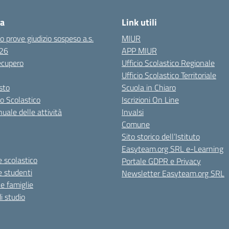
ca
Link utili
o prove giudizio sospeso a.s.
MIUR
26
APP MIUR
recupero
Ufficio Scolastico Regionale
Ufficio Scolastico Territoriale
esto
Scuola in Chiaro
o Scolastico
Iscrizioni On Line
uale delle attività
Invalsi
Comune
Sito storico dell’Istituto
Easyteam.org SRL e-Learning
 scolastico
Portale GDPR e Privacy
e studenti
Newsletter Easyteam.org SRL
le famiglie
i studio