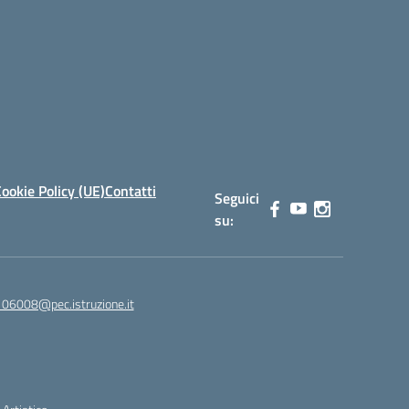
ookie Policy (UE)
Contatti
Seguici
su:
06008@pec.istruzione.it