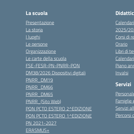
La scuola
Didatti
Presentazione
Calendari
La storia
2025/20
I luoghi
Corsi di 
Le persone
Orario
Organizzazione
Libri di t
Le carte della scuola
Calendari
FSE-FESR-PN-PNRR-PON
Piano ann
DM38/2026 Dispositivi digitali
Invalsi
PNRR_DM19
Servizi
PNRR_DM66
Personale
PNRR_DM65
Famiglie 
PNRR_(Sito Web)
Servizi al
PON PCTO ESTERO 2^EDIZIONE
Percorsi d
PON PCTO ESTERO 1^EDIZIONE
PN 2021-2027
ERASMUS+