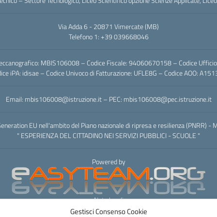
Tecnico – Settore Tecnologico, Liceo Scientifico opzione Scienze Applicate, Liceo
Via Adda 6 - 20871 Vimercate (MB)
Telefono 1: +39 039668046
eccanografico: MBIS106008 – Codice Fiscale: 94060670158 – Codice Uffici
ice iPA: idisae – Codice Univoco di Fatturazione: UFLE8G – Codice AOO: A15
Email: mbis106008@istruzione.it – PEC: mbis106008@pec.istruzione.it
eneration EU nell'ambito del Piano nazionale di ripresa e resilienza (PNRR) 
" ESPERIENZA DEL CITTADINO NEI SERVIZI PUBBLICI - SCUOLE "
Powered by
Note legali
Gestisci Consenso Cookie