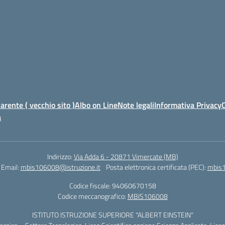
rente ( vecchio sito )
Albo on Line
Note legali
Informativa Privacy
C
à
Indirizzo:
Via Adda 6 - 20871 Vimercate (MB)
Email:
mbis106008@istruzione.it
Posta elettronica certificata (PEC):
mbis1
Codice fiscale: 94060670158
Codice meccanografico:
MBIS106008
ISTITUTO ISTRUZIONE SUPERIORE "ALBERT EINSTEIN"