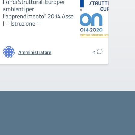
Fondi Strutturali Europei
Pian
ambienti per
Resi
l’apprendimento” 2014 Asse
I – Istruzione –
Amministratore
0