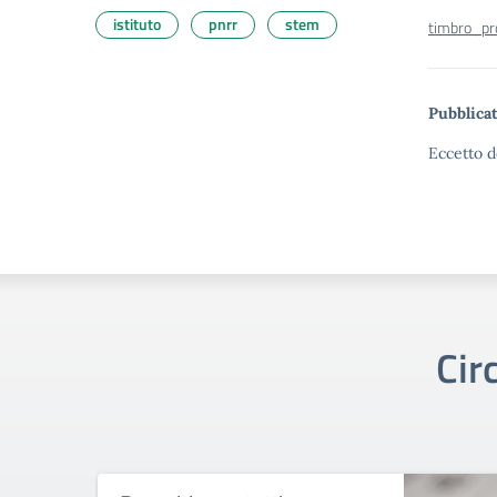
istituto
pnrr
stem
timbro_p
Pubblicat
Eccetto d
Cir