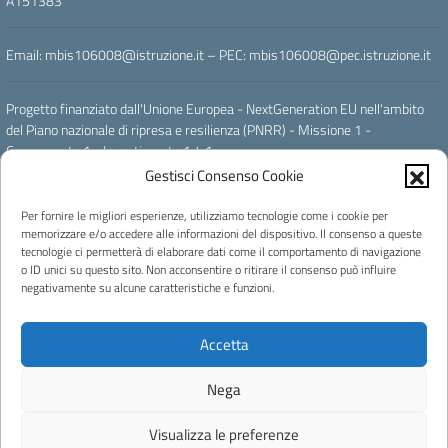
A151383
Email: mbis106008@istruzione.it – PEC: mbis106008@pec.istruzione.it
Progetto finanziato dall'Unione Europea - NextGeneration EU nell'ambito
del Piano nazionale di ripresa e resilienza (PNRR) - Missione 1 -
Componente 1 - Investimento 1.4.1
" ESPERIENZA DEL CITTADINO NEI SERVIZI PUBBLICI - SCUOLE "
Gestisci Consenso Cookie
Per fornire le migliori esperienze, utilizziamo tecnologie come i cookie per
Powered by
memorizzare e/o accedere alle informazioni del dispositivo. Il consenso a queste
tecnologie ci permetterà di elaborare dati come il comportamento di navigazione
o ID unici su questo sito. Non acconsentire o ritirare il consenso può influire
negativamente su alcune caratteristiche e funzioni.
Note legali
Accetta
Concept & Design by Designers Italia
Progettato e sviluppato da Easyteam.org SRL
Nega
Visualizza le preferenze