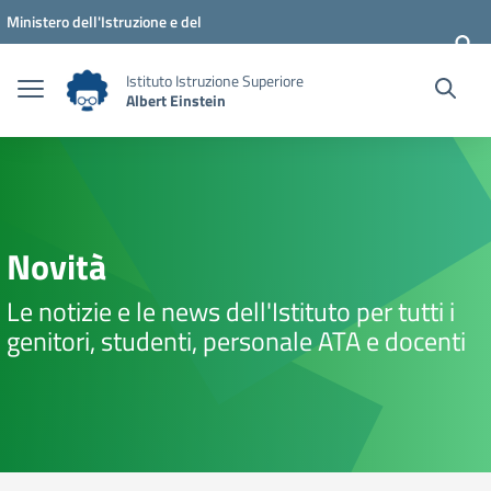
Vai ai contenuti
Vai al menu di navigazione
Vai al footer
Ministero dell'Istruzione e del
Merito
Istituto Istruzione Superiore
Albert Einstein
Novità
Le notizie e le news dell'Istituto per tutti i
genitori, studenti, personale ATA e docenti