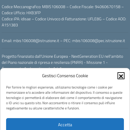
Codice Meccanografico: MBIS106008 – Codice Fiscale: 94060670158 –
Codice Ufficio: HXB3FP
Codice iPA: idisae – Codice Univoco di Fatturazione: UFLE8G – Codice AOO:
A151383
Email: mbis106008@istruzione.it – PEC: mbis106008@pec.istruzione.it
Progetto finanziato dall'Unione Europea - NextGeneration EU nell'ambito
del Piano nazionale di ripresa e resilienza (PNRR) - Missione 1 -
Componente 1 - Investimento 1.4.1
" ESPERIENZA DEL CITTADINO NEI SERVIZI PUBBLICI - SCUOLE "
Gestisci Consenso Cookie
Per fornire le migliori esperienze, utilizziamo tecnologie come i cookie per
Powered by
memorizzare e/o accedere alle informazioni del dispositivo. Il consenso a queste
tecnologie ci permetterà di elaborare dati come il comportamento di navigazione
o ID unici su questo sito. Non acconsentire o ritirare il consenso può influire
negativamente su alcune caratteristiche e funzioni.
Note legali
Accetta