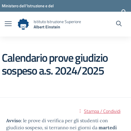
Vai ai contenuti
Vai al menu di navigazione
Vai al footer
Ministero dell'Istruzione e del
Merito
Istituto Istruzione Superiore
Albert Einstein
Calendario prove giudizio
sospeso a.s. 2024/2025
Stampa / Condividi
Avviso
: le prove di verifica per gli studenti con
giudizio sospeso, si terranno nei giorni da
martedì