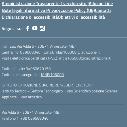
Amministrazione Trasparente ( vecchio sito )
Albo on Line
Note legali
Informativa Privacy
Cookie Policy (UE)
Contatti
Dichiarazione di accessibilità
Obiettivi di accessibilità
Seguici su:
Indirizzo:
Via Adda 6 - 20871 Vimercate (MB)
Centralino:
039668046
Email:
mbis106008@istruzione.it
Posta elettronica certificata (PEC):
mbis106008@pec.istruzione.it
Codice fiscale: 94060670158
Codice meccanografico:
MBIS106008
ISTITUTO ISTRUZIONE SUPERIORE "ALBERT EINSTEIN"
Istituto Tecnico – Settore Tecnologico, Liceo Scientifico opzione Scienze
Applicate, Liceo Artistico
Via Adda 6 - 20871 Vimercate (MB)
Telefono 1: +39 039668046